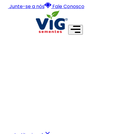
Junte-se a nós
Fale Conosco
Institucional
Sementes
Soluções
Etapas de Produção
Junte-se a nós
Fale Conosco
Acesse nossa loja online
Buscar no site