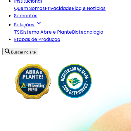
Institucional
Quem Somos
Privacidade
Blog e Notícias
Sementes
Soluções
TSI
Sistema Abre e Plante
Biotecnologia
Etapas de Produção
Buscar no site